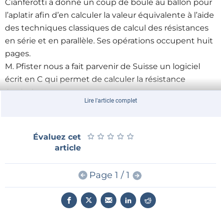
Cianferotti a donné un coup de boule au ballon pour
l’aplatir afin d’en calculer la valeur équivalente à l’aide
des techniques classiques de calcul des résistances
en série et en parallèle. Ses opérations occupent huit
pages.
M. Pfister nous a fait parvenir de Suisse un logiciel
écrit en C qui permet de calculer la résistance
équivalente.
Lire l'article complet
M. van der Linden nous a fait parvenir des Pays-Bas
une réponse brillante de simplicité :
sqrt((360/PI)(sommets/(arêtes*faces)))
★
★
★
★
★
★
★
★
★
★
Évaluez cet
= sqrt((360/PI)(60/(90*32)))
article
= 1.545096808.
Seul un Américain, M. Wurcer a eu recours à la «
Page 1 / 1
divine proportion » PHI (1+sqrt(5))/2 pour arriver à la
réponse suivante (qui elle tient en huit signes !) :
5/(2*PHI) = 1.545084972.