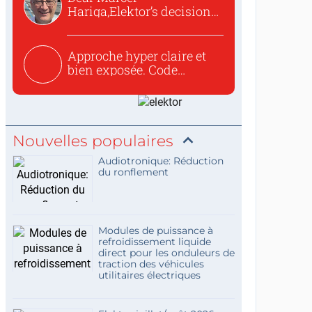
Hariga,Elektor’s decision
to republish...
Approche hyper claire et
bien exposée. Code
concis...
Nouvelles populaires
Audiotronique: Réduction
du ronflement
Modules de puissance à
refroidissement liquide
direct pour les onduleurs de
traction des véhicules
utilitaires électriques