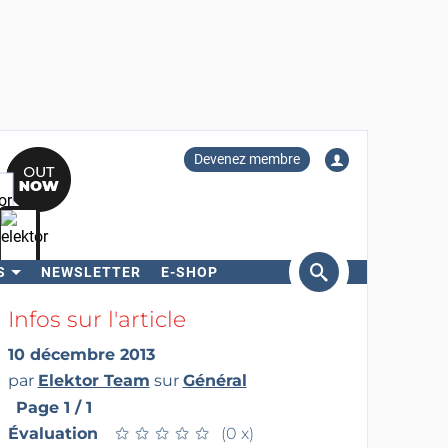
Devenez membre
S
NEWSLETTER
E-SHOP
ercher
Infos sur l'article
10 décembre 2013
par
Elektor Team
sur
Général
Page 1 / 1
Évaluation
★
★
★
★
★
★
★
★
★
★
(0 x)