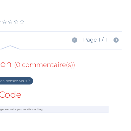
★
★
★
★
★
★
★
★
★
★
Page 1 / 1
ion
(0 commentaire(s))
en pensez-vous ?
Code