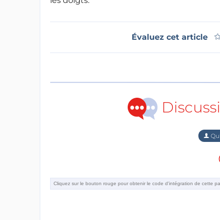
les doigts.
Évaluez cet article
Discuss
Qu'