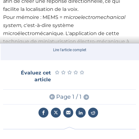
afin de créer une réponse directionnelle, ce qui
facilite la localisation de la voix.
Pour mémoire : MEMS = m
icroelectromechanical
system,
c'est-à-dire système
microélectromécanique. L'application de cette
technique de miniaturisation électro-mécanique à
même le silicium permet de nombreuses
Lire l'article complet
applications, comme par exemple les injecteurs pour
imprimantes à jet d'encre.
★
★
★
★
★
★
★
★
★
★
Évaluez cet
article
Page 1 / 1