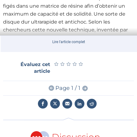
figés dans une matrice de résine afin d’obtenir un
maximum de capacité et de solidité. Une sorte de
disque dur ultrarapide et antichoc. Selon les
chercheurs cette nouvelle technique, inventée par
IBM, pourrait dans le proche avenir (5 à 7 ans) donner
Lire l'article complet
naissance à des mémoires de masse avec un temps
d’accès 100.000 fois plus court que ceux des disques
durs d’aujourd’hui. En plus, ce genre de mémoires
★
★
★
★
★
★
★
★
★
★
Évaluez cet
sera plus économe en énergie.
article
Page 1 / 1