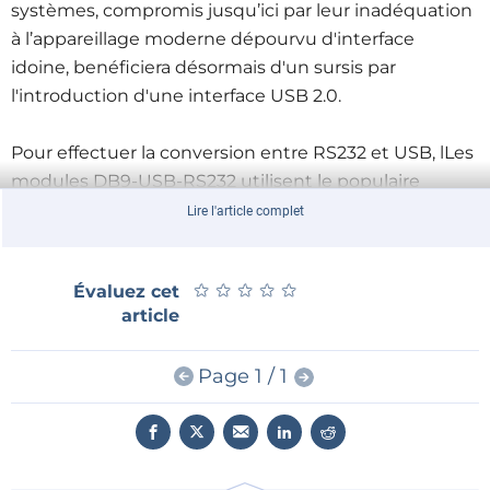
systèmes, compromis jusqu’ici par leur inadéquation
à l’appareillage moderne dépourvu d'interface
idoine, benéficiera désormais d'un sursis par
l'introduction d'une interface USB 2.0.
Pour effectuer la conversion entre RS232 et USB, lLes
modules DB9-USB-RS232 utilisent le populaire
convertisseur FT232R de FTDI. L’alimentation du
Lire l'article complet
module est assurée par la connexion USB 2.0. Le taux
de transfert maximum est de 1MBits/s sur l'interface
★
★
★
★
★
★
★
★
★
★
Évaluez cet
RS232.
article
Fourni par FTDI avec les modules DB9-USB-RS232, le
logiciel de commande libre de droits permet
Page 1 / 1
d'intégrer dans une application existante la nouvelle
interface sous la forme d'un port COM virtuel, offrant
ainsi rapidité et facilité d'installation sans recours à
des pilotes personnalisés tout en évitant la refonte