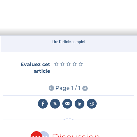
Lire l'article complet
★
★
★
★
★
★
★
★
★
★
Évaluez cet
article
Page 1 / 1