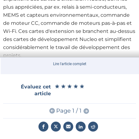
plus appréciées, par ex. relais à semi-conducteurs,
MEMS et capteurs environnementaux, commande
de moteur CC, commande de moteurs pas-à-pas et
Wi-Fi. Ces cartes d'extension se branchent au-dessus
des cartes de développement Nucleo et simplifient
considérablement le travail de développement des
projets.
Lire l'article complet
Jetez un coup d'œil sur ce nouveau livre
en
feuilletant gratuitement les 37 pages en aperçu
★
★
★
★
★
★
★
★
★
★
Évaluez cet
ici
(table des matières comprise) !
article
En promotion spéciale, le livre à 34,95 € est
Page 1 / 1
accompagné d'une carte de développement
Nucleo L476RG gratuite
.
Voir aussi l'article :
Recension : Programming with