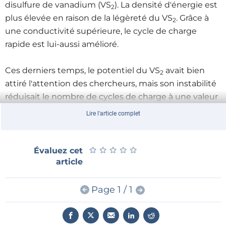
disulfure de vanadium (VS
). La densité d'énergie est
2
plus élevée en raison de la légèreté du VS
. Grâce à
2
une conductivité supérieure, le cycle de charge
rapide est lui-aussi amélioré.
Ces derniers temps, le potentiel du VS
avait bien
2
attiré l'attention des chercheurs, mais son instabilité
réduisait le nombre de cycles de charge à une valeur
inacceptable. Les universitaires de Rensselaer ont
Lire l'article complet
non seulement trouvé la cause de cette instabilité,
mais aussi un moyen de la réduire.
★
★
★
★
★
★
★
★
★
★
Évaluez cet
article
L'équipe interdisciplinaire a constaté que l'insertion
du lithium conduisait à une asymétrie de la distance
interatomique du vanadium, phénomène connu
Page 1 / 1
sous le nom de distorsion (ou instabilité) de
Peierls
.
C'est la cause de la désintégration des nanoflocons