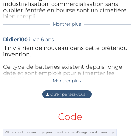
2
2
industrialisation, commercialisation sans
matériau d'électrode bon conducteur.
oublier l'entrée en bourse sont un cimètière
bien rempli.
A quand la batterie à 1 kwh pour 1 kg
Les résultats de ces recherches ont été publiés dans
Montrer plus
rechargeable à la vitesse du condensateur,
le journal spécialisé
Nature Communications
.
durant 10000 cycles?
Didier100
il y a 6 ans
Et je ne parle pas du prix.
Il n'y à rien de nouveau dans cette prétendu
Qui mettra en oeuvre un système expert ou
invention.
une "intelligence artificielle" capable de
collecter l'ensemble des informations, faire le
Ce type de batteries existent depuis longe
tri, détecter les voies d'avenir?
date et sont emploié pour alimenter les
defibrillators cardiaques (place à l'interieur
Montrer plus
Répondre
du corps humain) depuis des années :
Qu'en pensez-vous ?
Lithium/silver vanadium oxide (SVO)
batteries have been under development in
these laboratories since 1980.
Code
https://www.ncbi.nlm.nih.gov/pubmed/24635
84
Répondre