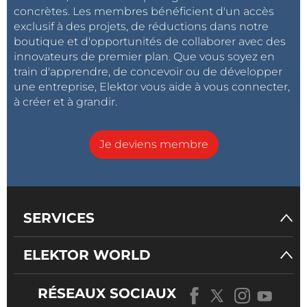
d'apprentissage profond. L'unité d'instruction Intel
concrètes. Les membres bénéficient d'un accès
AVX-512 intégrée au processeur et prenant en charge
exclusif à des projets, de réductions dans notre
les instructions de réseaux neuronaux vectoriels
boutique et d'opportunités de collaborer avec des
innovateurs de premier plan. Que vous soyez en
(VNNI) est une autre caractéristique accélérant les
train d'apprendre, de concevoir ou de développer
applications d'IA. Grâce à la boîte à outils logicielle
une entreprise, Elektor vous aide à vous connecter,
Intel OpenVINO, qui comprend des appels optimisés
à créer et à grandir.
pour les noyaux OpenCV, OpenCL et d'autres outils
et bibliothèques de l'industrie, les charges de travail
Je deviens membre
peuvent être étendues sur les unités de calcul du
CPU, du GPU et du FPGA pour accélérer les charges
de travail d'IA, notamment les systèmes de vision
artificielle, audio, vocaux et de reconnaissance vocale.
SERVICES
Le TDP est extensible de 12 à 28 W, ce qui permet de
ELEKTOR WORLD
concevoir des systèmes entièrement hermétiques
avec un refroidissement passif uniquement. Les
performances impressionnantes du module COM
RÉSEAUX SOCIAUX