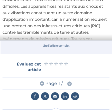
difficiles. Les appareils fixes résistants aux chocs et
aux vibrations constituent un autre domaine
d'application important, car la numérisation requiert
une protection des infrastructures critiques (PIC)
contre les tremblements de terre et autres
événements de mission critiques. Toutes ces
applications peuvent désormais bénéficier de la RAM
Lire l'article complet
LPDDR4X ultra-rapide (jusqu'à 4 266 MT/s) et du code
correcteur d'erreurs en bande (IBECC) pour une
★
★
★
★
★
★
★
★
★
★
Évaluez cet
tolérance aux pannes uniques et une qualité de
article
transmission des données élevée dans les
environnements critiques EMI.
Page 1 / 1
Le nouveau module COM Express Compact conga-TC570r
L'offre comprend des options de montage robuste