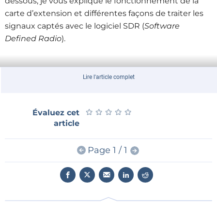
dessous, je vous explique le fonctionnement de la
carte d’extension et différentes façons de traiter les
signaux captés avec le logiciel SDR (
Software
Defined Radio
).
Lire l'article complet
★
★
★
★
★
★
★
★
★
★
Évaluez cet
article
Page 1 / 1