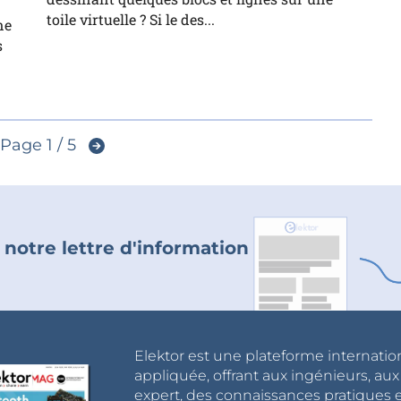
toile virtuelle ? Si le des...
ne
s
Page 1 / 5
 notre lettre d'information
Elektor est une plateforme internatio
appliquée, offrant aux ingénieurs, au
expert, des connaissances pratiques et