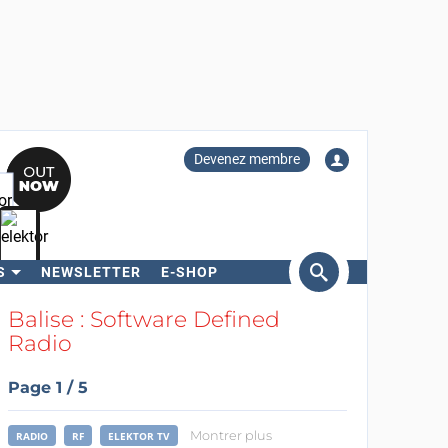
Devenez membre
S
NEWSLETTER
E-SHOP
ercher
Balise : Software Defined
Radio
Page 1 / 5
Montrer plus
RADIO
RF
ELEKTOR TV