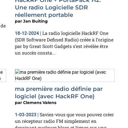
HackRF One + PortaPack H2:
Une radio Logicielle SDR
réellement portable
par
Jan Buiting
 de
La radio logicielle HackRF One
18-12-2024
|
(SDR Software Defined Radio) créée à l’origine
par by Great Scott Gadgets s’est révélée être
un succès consta...
ma première radio définie par
logiciel (avec HackRF One)
par
Clemens Valens
Saviez-vous que vous pouvez créer
1-03-2023
|
un récepteur radio FM simplement en
dessinant quelques blocs et lignes sur une