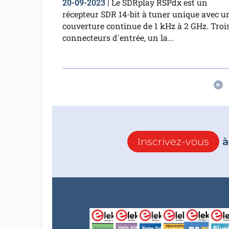
Le SDRplay RSPdx est un
20-09-2023
|
récepteur SDR 14-bit à tuner unique avec u
couverture continue de 1 kHz à 2 GHz. Troi
connecteurs d'entrée, un la...
Inscrivez-vous
à