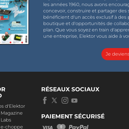
les années 1960, nous avons encou
concevoir, construire et partager de
bénéficient d'un accès exclusif à des 
boutique et d'opportunités de collab
plan. Que vous soyez en train d'appr
une entreprise, Elektor vous aide à vou
Je devie
OR
RÉSEAUX SOCIAUX
D
s d'Elektor
r Magazine
PAIEMENT SÉCURISÉ
 Labs
r e-choppe