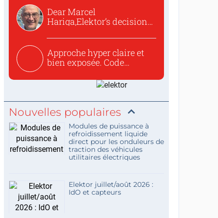
Dear Marcel
Hariga,Elektor’s decision
to republish...
Approche hyper claire et
bien exposée. Code
concis...
Nouvelles populaires
Modules de puissance à
refroidissement liquide
direct pour les onduleurs de
traction des véhicules
utilitaires électriques
Elektor juillet/août 2026 :
IdO et capteurs