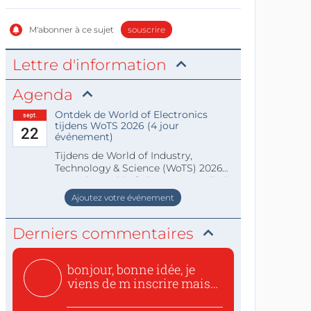
M'abonner à ce sujet
souscrire
Lettre d'information
Agenda
Ontdek de World of Electronics
sept.
tijdens WoTS 2026 (4 jour
22
événement)
Tijdens de World of Industry,
Technology & Science (WoTS) 2026
staat de World of Electronics volledi
Ajoutez votre événement
Derniers commentaires
bonjour, bonne idée, je
viens de m inscrire mais
o...