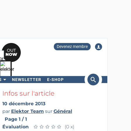
Devenez membre
S
NEWSLETTER
E-SHOP
ercher
Infos sur l'article
10 décembre 2013
par
Elektor Team
sur
Général
Page 1 / 1
Évaluation
★
★
★
★
★
★
★
★
★
★
(0 x)