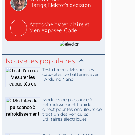
Hariga,Elektor’s decision
to republish...
Approche hyper claire et
bien exposée. Code
concis...
Nouvelles populaires
Test d'accus: Mesurer les
capacités de batteries avec
l'Arduino Nano
Modules de puissance à
refroidissement liquide
direct pour les onduleurs de
traction des véhicules
utilitaires électriques