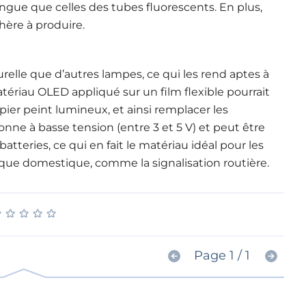
ue que celles des tubes fluorescents. En plus,
chère à produire.
elle que d’autres lampes, ce qui les rend aptes à
tériau OLED appliqué sur un film flexible pourrait
ier peint lumineux, et ainsi remplacer les
nne à basse tension (entre 3 et 5 V) et peut être
tteries, ce qui en fait le matériau idéal pour les
rique domestique, comme la signalisation routière.
★
★
★
★
★
★
★
★
★
★
Page 1 / 1