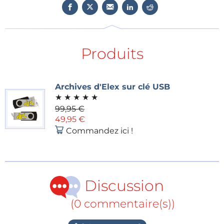
filtres passe-bas et passe-bande à puce
multicouches WE-LPF et WE-BPF qui présentent
une faible perte d’insertion et une forte atténuation
dans la bande d’arrêt avec des performances
Produits
garanties. Le balun à puce multicouche WE-BAL est
un balun SMT de 2W à faible perte avec une
impédance équilibrée de 50 à 200Ω, capable de
Archives d'Elex sur clé USB
★
★
★
★
★
fonctionner sur une large gamme de températures.
99,95 €
49,95 €
La gamme de condensateurs de WE comprend les
Commandez ici !
MLCC haute fréquence WCAP-CSRF à faible capacité
et à haute tolérance ; les cristaux WE-XTAL
hermétiquement scellés (modèles SMT et THT) ; et
une vaste sélection de connecteurs coaxiaux
Discussion
configurables.
(0 commentaire(s))
Les inductances RF comprennent des inductances