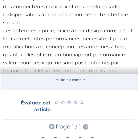
des connecteurs coaxiaux et des modules radio
indispensables à la construction de toute interface
sans fil.
Les antennes à puce, grâce à leur design compact et
leurs excellentes performances, nécessitent peu de
modifications de conception. Les antennes à tige,
quant à elles, offrent un bon rapport performance-
valeur pour ceux qui ne sont pas contraints par
l’espace. Pour les ingénieurs concepteurs très
expérimentés, des antennes PCB sont également
Lire l'article complet
disponibles pour les applications fortement
miniaturisées.
★
★
★
★
★
★
★
★
★
★
Évaluez cet
article
Les clients ont également la possibilité d’acquérir des
kits de conception adaptés aux antennes de leur
Page 1 / 1
choix et répondant à leurs exigences d’adaptation.
En ce qui concerne les baluns et filtres, WE offre les