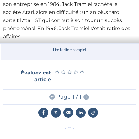
son entreprise en 1984, Jack Tramiel rachète
la
société Atari
, alors en difficulté ; un an plus tard
sortait l'Atari ST qui connut à son tour un succès
phénoménal. En 1996, Jack Tramiel s'était retiré des
affaires.
Lire l'article complet
★
★
★
★
★
★
★
★
★
★
Évaluez cet
article
Page 1 / 1