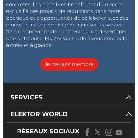
maintenant les sondes et réglez M1 avec P3 de
concrètes. Les membres bénéficient d'un accès
manière à obtenir l’excursion à pleine échelle de
exclusif à des projets, de réductions dans notre
l’aiguille (1 mA). Il est conseillé de reprendre ce
boutique et d'opportunités de collaborer avec des
réglage pour l’affiner.
innovateurs de premier plan. Que vous soyez en
train d'apprendre, de concevoir ou de développer
une entreprise, Elektor vous aide à vous connecter,
Note importante
à créer et à grandir.
Comme cet appareil est en contact avec la peau, il
devra être alimenté impérativement par une pile de
9 V mais en aucun cas par un adaptateur relié au
Je deviens membre
réseau électrique 230 V !
SERVICES
ELEKTOR WORLD
RÉSEAUX SOCIAUX