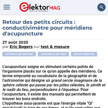
Rechercher
Retour des petits circuits :
conductivimètre pour méridiens
d'acupuncture
27 août 2020
par
Eric Bogers
sur
test & mesure
SYSTÈME DE MESURE
APPAREILS DE TEST
PETITS CIRCUITS
L’acupuncture soigne en stimulant certains points de
l’organisme placés sur ce qu'on appelle des méridiens. Ce
terme emprunté au vocabulaire de la géographie et de
l’astronomie qui désigne un
grand cercle imaginaire de la
sphère céleste qui passe par les pôles célestes, le zénith et
le nadir du lieu, perpendiculaire à l'équateur
. Pour
l’acupuncture, il existe des manuels qui permettent de
trouver les bons endroits.
L'hypothèse sous-jacente est que l'énergie vitale "Qi"
circule(rait) le long de ces lignes, et qu'ils sont reliés aux