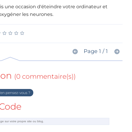
ais une occasion d'éteindre votre ordinateur et
 oxygéner les neurones.
★
★
★
★
★
★
★
★
★
★
Page 1 / 1
ion
(0 commentaire(s))
en pensez-vous ?
Code