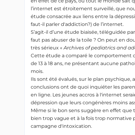
en effet de ce pays, où tout le monde sait 
l’internet est étroitement surveillé, que no
étude consacrée aux liens entre la dépressi
faut-il parler d'addiction?) de l’internet.
S’agit-il d’une étude biaisée, téléguidée pa
faut pas abuser de la toile ? On peut en dou
très sérieux «
Archives of pediatrics and a
Cette étude a comparé le comportement d’u
de 13 à 18 ans, ne présentant aucune patho
mois.
Ils sont été évalués, sur le plan psychique,
conclusions ont de quoi inquiéter les par
en ligne. Les jeunes accros à l'internet se
dépression que leurs congénères moins assi
Même si le bon sens suggère en effet que tou
bien trop vague et à la fois trop normative 
campagne d'intoxication.