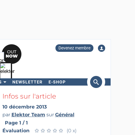
Devenez membre
S
NEWSLETTER
E-SHOP
ercher
Infos sur l'article
10 décembre 2013
par
Elektor Team
sur
Général
Page 1 / 1
Évaluation
★
★
★
★
★
★
★
★
★
★
(0 x)