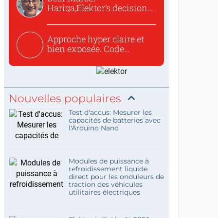
Hariga,Elektor’s decision
to republish...
Approche hyper claire et
bien exposée. Code
concis...
Nouvelles populaires
Test d'accus: Mesurer les
capacités de batteries avec
l'Arduino Nano
Modules de puissance à
refroidissement liquide
direct pour les onduleurs de
traction des véhicules
utilitaires électriques