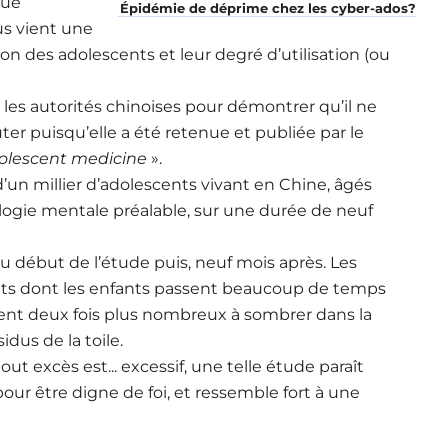
que
Épidémie de déprime chez les cyber-ados?
us vient une
on des adolescents et leur degré d’utilisation (ou
r les autorités chinoises pour démontrer qu’il ne
ter puisqu’elle a été retenue et publiée par le
dolescent medicine
».
n millier d’adolescents vivant en Chine, âgés
logie mentale préalable, sur une durée de neuf
 au début de l’étude puis, neuf mois après. Les
ents dont les enfants passent beaucoup de temps
raient deux fois plus nombreux à sombrer dans la
dus de la toile.
t excès est... excessif, une telle étude paraît
pour être digne de foi, et ressemble fort à une