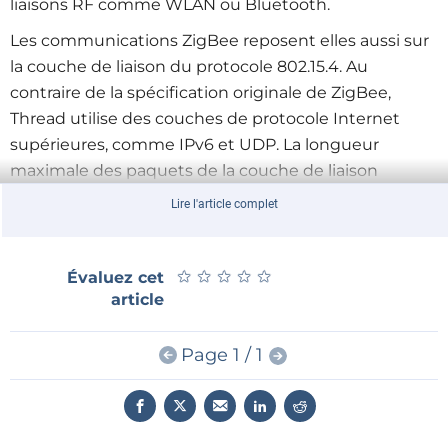
liaisons RF comme WLAN ou Bluetooth.
Les communications ZigBee reposent elles aussi sur
la couche de liaison du protocole 802.15.4. Au
contraire de la spécification originale de ZigBee,
Thread utilise des couches de protocole Internet
supérieures, comme IPv6 et UDP. La longueur
maximale des paquets de la couche de liaison
802.15.4 n’est que de 126 octets, tandis que celle d’un
Lire l'article complet
paquet IPv6 dépasse 1000 octets. Une couche
d’adaptation est donc nécessaire pour réaliser la
conversion. C’est la couche intermédiaire appelée
★
★
★
★
★
★
★
★
★
★
Évaluez cet
article
6LoWPAN qui résout le problème. Elle fragmente les
paquets IPv6 au niveau de l’émetteur, puis les
réassemble au niveau du récepteur. L’utilisation du
Page 1 / 1
protocole Internet facilite grandement la connexion
des nœuds d’un réseau radio Thread (lequel peut en
contenir au moins 250) à un réseau Internet