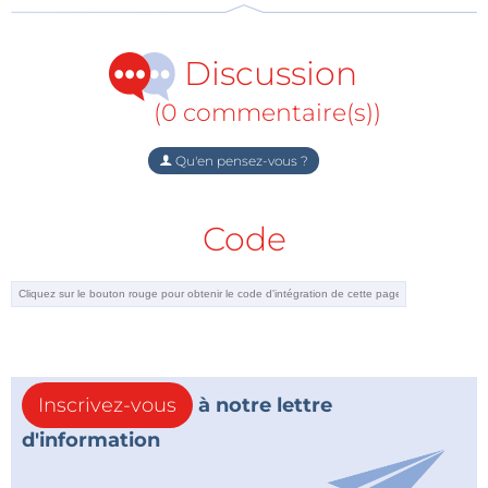
« normal » (WLAN/Ethernet). Certains observateurs
de l’industrie pensent qu’à terme
Thread
Discussion
supplantera ZigBee et les autres protocoles
.
À la différence de ZigBee, Thread délivre une
(0 commentaire(s))
certification rigoureuse garantissant la sécurité et
l’interopérabilité des produits portant le label Built on
Qu'en pensez-vous ?
Thread. Pour en savoir plus, consultez la page du
groupe Thread
.
[HM]
Code
Inscrivez-vous
à notre lettre
d'information