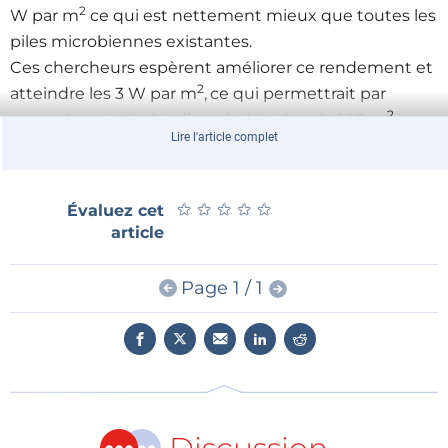
2
W par m
ce qui est nettement mieux que toutes les
piles microbiennes existantes.
Ces chercheurs espèrent améliorer ce rendement et
2
atteindre les 3 W par m
,
ce qui permettrait par
2
exemple au toit plat d’une habitation de 100 m
sur
Lire l'article complet
lequel on cultiverait de telles plantes de la rendre
quasiment autosuffisante en énergie électrique.
Une voie d’autant plus intéressante que,
★
★
★
★
★
★
★
★
★
★
Évaluez cet
contrairement à l’éolien et au photovoltaïque, elle est
article
moins sujette aux aléas de la météo et devrait donc
pouvoir produire de l’énergie de façon plus régulière.
Page 1 / 1