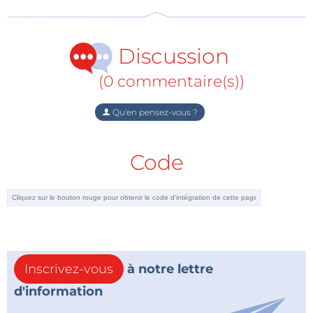
tampon, pour éviter les sollicitations directes des
piles à combustible, aussi bien pour ce qui concerne
leur échauffement que pour les pointes de courant.
Discussion
La commercialisation de la technologie est en cours,
on n'en saura sans doute pas davantage pour
(0 commentaire(s))
l'instant.
Qu'en pensez-vous ?
Code
Inscrivez-vous
à notre lettre
d'information