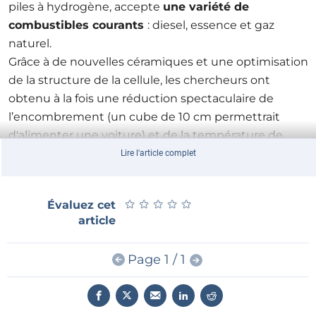
piles à hydrogène, accepte
une variété de
combustibles courants
: diesel, essence et gaz
naturel.
Grâce à de nouvelles céramiques et une optimisation
de la structure de la cellule, les chercheurs ont
obtenu à la fois une réduction spectaculaire de
l’encombrement (un cube de
10 cm
permettrait
d'alimenter une voiture) et de la température de
fonctionnement (650 ° C) et un décuplement de
la
Lire l'article complet
puissance. L'abaissement
de la température autorise
le recours à des matériaux spectaculairement moins
★
★
★
★
★
★
★
★
★
★
Évaluez cet
chers.
article
L'objectif suivant sera d'abaisser la température à des
valeurs encore plus pratiques,
de l'ordre de 350
° C,
Page 1 / 1
pour raccourcir le temps de montée en température
et réduire les coûts d'isolation thermique. En
pratique, cependant, il faudra encore une batterie