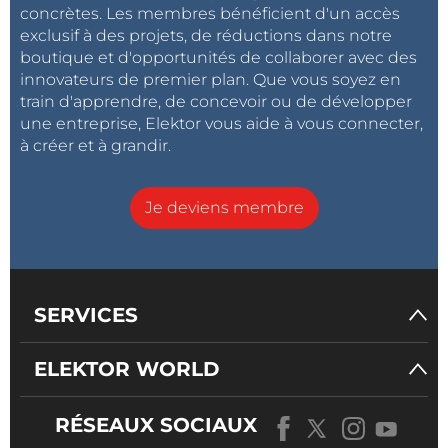
concrètes. Les membres bénéficient d'un accès
de la météorologie et du climat, ce qui était
exclusif à des projets, de réductions dans notre
impossible jusqu'ici. Parmi les applications les plus
boutique et d'opportunités de collaborer avec des
évidentes, figurent des réseaux extrêmement
innovateurs de premier plan. Que vous soyez en
train d'apprendre, de concevoir ou de développer
ramifiés, capables de collecter des données précises
une entreprise, Elektor vous aide à vous connecter,
sur les microclimats (urbains), pouvant conduire à
à créer et à grandir.
des prévisions météorologiques locales plus fiables.
Elektor n’est pas en reste...
Je deviens membre
Dès qu'il s’agit d’exprimer sa passion pour les plantes
et les capteurs qui les concernent, la rédaction passe
à l’action : découvrez nos articles
intitulés
biolampe
et
Floranium
, parus récemment !
SERVICES
ELEKTOR WORLD
RÉSEAUX SOCIAUX