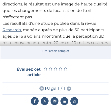
directions, le résultat est une image de haute qualité,
que les changements de focalisation de l'œil
n'affectent pas.
Les résultats d'une étude publiée dans la revue
Research
, menée auprès de plus de 50 participants
âgés de 16 à 60 ans, montrent que la perception 3D
reste convaincante entre 20 cm et 10 m. Les couleurs
des images et les vidéos sont vives et leur contraste
Lire l'article complet
élevé sans pixellisation. Aucun des participants n'a
signalé ni fatigue oculaire ni nausée, même après
utilisation prolongée pendant quelques heures ou
★
★
★
★
★
★
★
★
★
★
Évaluez cet
article
une journée entière.
Page 1 / 1