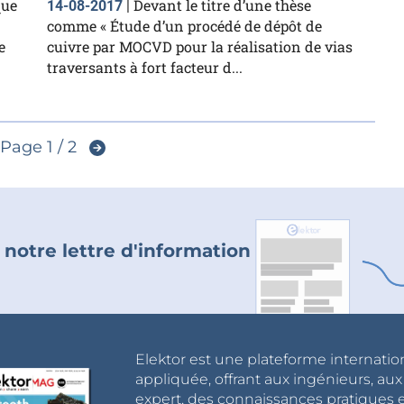
que
Devant le titre d’une thèse
14-08-2017
|
comme « Étude d’un procédé de dépôt de
e
cuivre par MOCVD pour la réalisation de vias
traversants à fort facteur d...
Page 1 / 2
 notre lettre d'information
Elektor est une plateforme internatio
appliquée, offrant aux ingénieurs, au
expert, des connaissances pratiques et