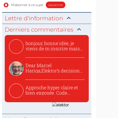
M'abonner à ce sujet
souscrire
Lettre d'information
Derniers commentaires
bonjour, bonne idée, je
viens de m inscrire mais
o...
Dear Marcel
Hariga,Elektor’s decision
to republish...
Approche hyper claire et
bien exposée. Code
concis...