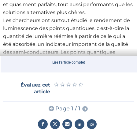
et quasiment parfaits, tout aussi performants que les
solutions alternatives plus chères.
Les chercheurs ont surtout étudié le rendement de
luminescence des points quantiques, c'est-à-dire la
quantité de lumière réémise à partir de celle qui a
été absorbée, un indicateur important de la qualité
des semi-conducteurs. Les points quantiques
peuvent atteindre de très hauts niveaux de
Lire l'article complet
performance dans ce domaine, ce qu'ont montré de
manière évidente les recherches antérieures.
Cependant, il s'agit de la première technique de
★
★
★
★
★
★
★
★
★
★
Évaluez cet
article
mesure permettant de démontrer de manière
convaincante que les points quantiques tiennent la
comparaison face aux monocristaux.
Page 1 / 1
Avantages et inconvénients
La manipulation des points quantiques est