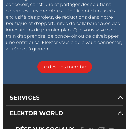
structures quantiques.
concevoir, construire et partager des solutions
concrètes. Les membres bénéficient d'un accès
exclusif à des projets, de réductions dans notre
Source :
Université de technologie d’Eindhoven
boutique et d'opportunités de collaborer avec des
(Pays-Bas)
innovateurs de premier plan. Que vous soyez en
train d'apprendre, de concevoir ou de développer
une entreprise, Elektor vous aide à vous connecter,
à créer et à grandir.
Je deviens membre
SERVICES
ELEKTOR WORLD