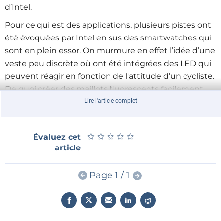
d’Intel.
Pour ce qui est des applications, plusieurs pistes ont
été évoquées par Intel en sus des smartwatches qui
sont en plein essor. On murmure en effet l’idée d’une
veste peu discrète où ont été intégrées des LED qui
peuvent réagir en fonction de l'attitude d’un cycliste.
De quoi créer des maillots fluorescents facilement
remarquables par les automobilistes. Ce qui est
Lire l'article complet
sympa pour traîner avec soi un signalement « STOP »
s’enclenchant au moindre écho de palpitations
★
★
★
★
★
★
★
★
★
★
Évaluez cet
anxieuses.
article
Page 1 / 1