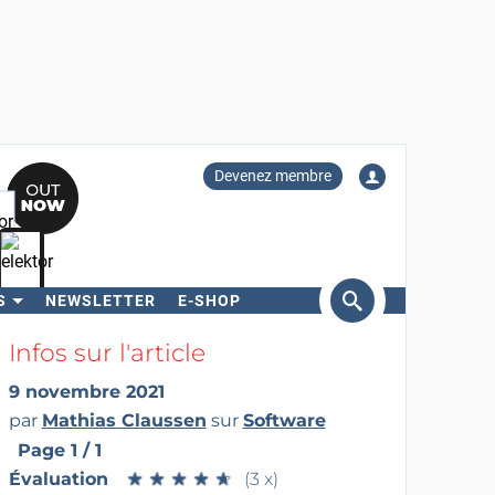
Devenez membre
S
NEWSLETTER
E-SHOP
ercher
Infos sur l'article
9 novembre 2021
par
Mathias Claussen
sur
Software
Page 1 / 1
Évaluation
★
★
★
★
★
★
★
★
★
★
(3 x)