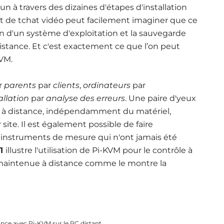
 à travers des dizaines d'étapes d'installation
 de tchat vidéo peut facilement imaginer que ce
ion d'un système d'exploitation et la sauvegarde
distance. Et c'est exactement ce que l’on peut
VM.
r
parents
par
clients
,
ordinateurs
par
allation
par
analyse des erreurs
. Une paire d'yeux
e à distance, indépendamment du matériel,
ite. Il est également possible de faire
s instruments de mesure qui n'ont jamais été
 1
illustre l'utilisation de Pi-KVM pour le contrôle à
maintenue à distance comme le montre la
tance avec Pi-KVM sur le PC distant.