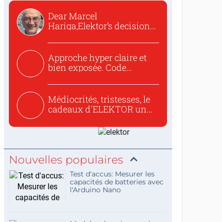
Dear Marcel
Hariga,Elektor’s decision
to republish...
Approche hyper claire et
bien exposée. Code
concis...
Médiocrités, tristesses, le
cadeaux d'ELEKTOR un
c...
Nouvelles populaires
Test d'accus: Mesurer les
capacités de batteries avec
l'Arduino Nano