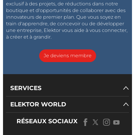
prochain épisode de cette série, nous alignerons trois
exclusif à des projets, de réductions dans notre
boutique et d'opportunités de collaborer avec des
groupes de deux déphaseurs, soit six en tout.
innovateurs de premier plan. Que vous soyez en
train d'apprendre, de concevoir ou de développer
une entreprise, Elektor vous aide à vous connecter,
à créer et à grandir.
Je deviens membre
SERVICES
ELEKTOR WORLD
RÉSEAUX SOCIAUX