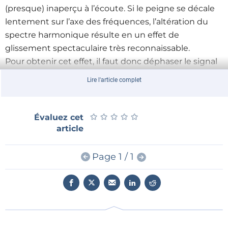
(presque) inaperçu à l’écoute. Si le peigne se décale
lentement sur l’axe des fréquences, l’altération du
spectre harmonique résulte en un effet de
glissement spectaculaire très reconnaissable.
Pour obtenir cet effet, il faut donc déphaser le signal
audio dans certaines bandes de fréquences et faire
Lire l'article complet
en sorte que ce déphasage balaye lentement le
spectre du signal par un mouvement de va-et-vient.
Et enfin superposer au signal original le signal ainsi
★
★
★
★
★
★
★
★
★
★
Évaluez cet
déphasé pour obtenir la courbe d’atténuation
article
caractéristique en forme de peigne.
Page 1 / 1
Filtre passe-tout
La cellule de déphasage utilisée est un filtre
particulier, dit filtre passe-tout. Accordé sur une
fréquence donnée, il
n’atténue
pas les fréquences