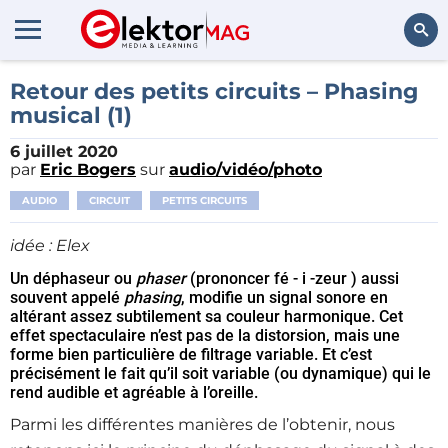
Rechercher
Retour des petits circuits – Phasing
musical (1)
6 juillet 2020
par
Eric Bogers
sur
audio/vidéo/photo
AUDIO
CIRCUIT
PETITS CIRCUITS
idée : Elex
Un déphaseur ou
phaser
(prononcer fé - i -zeur ) aussi
souvent appelé
phasing
, modifie un signal sonore en
altérant assez subtilement sa couleur harmonique. Cet
effet spectaculaire n’est pas de la distorsion, mais une
forme bien particulière de filtrage variable. Et c’est
précisément le fait qu’il soit variable (ou dynamique) qui le
rend audible et agréable à l’oreille.
Parmi les différentes manières de l’obtenir, nous