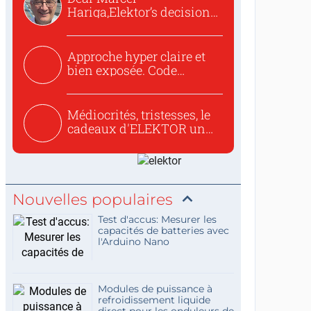
Hariga,Elektor’s decision
to republish...
Approche hyper claire et
bien exposée. Code
concis...
Médiocrités, tristesses, le
cadeaux d'ELEKTOR un
c...
Nouvelles populaires
Test d'accus: Mesurer les
capacités de batteries avec
l'Arduino Nano
Modules de puissance à
refroidissement liquide
direct pour les onduleurs de