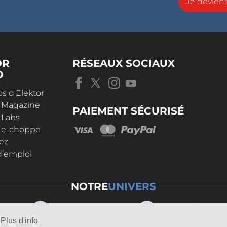
Je devie
OR
RÉSEAUX SOCIAUX
D
s d'Elektor
r Magazine
PAIEMENT SÉCURISÉ
 Labs
r e-choppe
ez
d’emploi
NOTRE
UNIVERS
Plus d'info