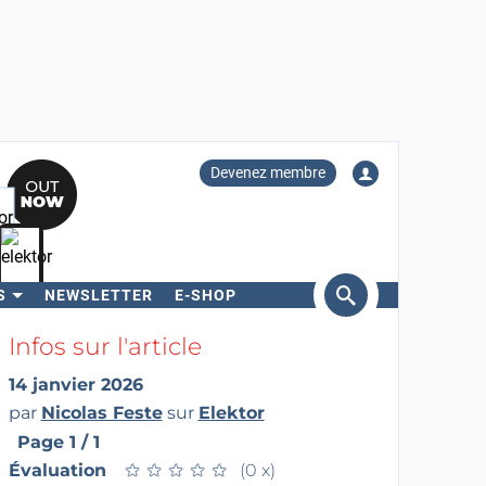
Devenez membre
S
NEWSLETTER
E-SHOP
ercher
Infos sur l'article
14 janvier 2026
par
Nicolas Feste
sur
Elektor
Page 1 / 1
Évaluation
★
★
★
★
★
★
★
★
★
★
(0 x)