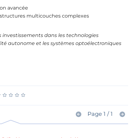
ion avancée
structures multicouches complexes
es investissements dans les technologies
bilité autonome et les systèmes optoélectroniques
★
★
★
★
★
★
★
★
★
★
Page 1 / 1