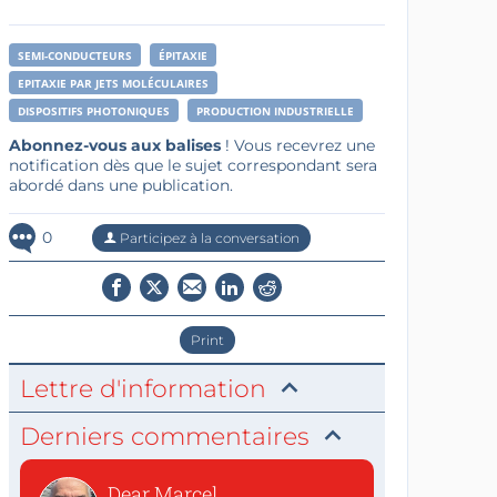
SEMI-CONDUCTEURS
ÉPITAXIE
EPITAXIE PAR JETS MOLÉCULAIRES
DISPOSITIFS PHOTONIQUES
PRODUCTION INDUSTRIELLE
Abonnez-vous aux balises
! Vous recevrez une
notification dès que le sujet correspondant sera
abordé dans une publication.
0
Participez à la conversation
Print
Lettre d'information
Derniers commentaires
Dear Marcel