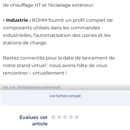
de chauffage HT et l’éclairage extérieur.
• Industrie :
ROHM fournit un profil complet de
composants utilisés dans les commandes
industrielles, l’automatisation des usines et les
stations de charge.
Restez connectés pour la date de lancement de
notre stand virtuel : nous avons hâte de vous
rencontrer – virtuellement !
PLUS D’INFORMATIONS
Lire l'article complet
★
★
★
★
★
★
★
★
★
★
Évaluez cet
ROHM au salon embedded world DIGITAL
article