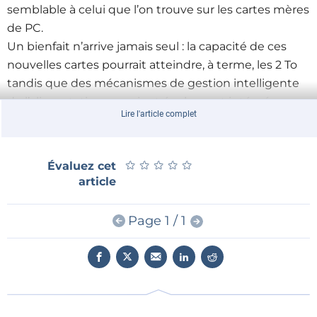
semblable à celui que l’on trouve sur les cartes mères
de PC.
Un bienfait n’arrive jamais seul : la capacité de ces
nouvelles cartes pourrait atteindre, à terme, les 2 To
tandis que des mécanismes de gestion intelligente
de l’alimentation y seraient également intégrés.
Lire l'article complet
Tout cela n’est bien sûr pas pour tout de suite mais,
lorsque l’on sait que
SanDisk
, numéro un mondial de
ce type de mémoire, s’est associé à
Nikon
et
Sony
★
★
★
★
★
★
★
★
★
★
Évaluez cet
pour établir de telles spécifications, force est de
article
constater que tous les ingrédients sont réunis pour
que le projet aboutisse.
Page 1 / 1