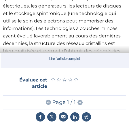
électriques, les générateurs, les lecteurs de disques
et le stockage spintronique (une technologie qui
utilise le spin des électrons pout mémoriser des
informations). Les technologies à couches minces
ayant évolué favorablement au cours des dernières
décennies, la structure des réseaux cristallins est
bien maitrisée et permet d'obtenir des géométries
normalement inexistantes dans la nature. L'étude
Lire l'article complet
proposée ici indique pourquoi le ruthénium devient
le quatrième matériau ferromagnétique élémentaire
★
★
★
★
★
★
★
★
★
★
Évaluez cet
en utilisant des couches ultraminces pour forcer sa
article
phase ferromagnétique. Les détails de ces
recherches ont été publiés sur le site de la revue
Page 1 / 1
Nature Communications
.
Deux ans ont été nécessaires à l'équipe pour
découvrir la bonne méthode pour obtenir le