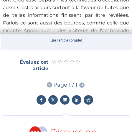
aussi. C'est d'ailleurs surtout à la faveur de fuites que
de telles informations finissent par être révélées.
Parfois ce sont aussi des bourdes, comme celle que
raconte Appelbaum : des visiteurs de l'ambassade
d'Équateur à Londres, où est réfugié Julian Assange,
Lire l'article complet
ont été surpris de recevoir des messages de
bienvenue d'une compagnie de téléphone...
ougandaise. Ceux-ci provenaient, pense l'enquêteur,
★
★
★
★
★
★
★
★
★
★
Évaluez cet
article
d'un intercepteur de téléphonie mobile, installé sur
le toit de l'ambassade, et qui se faisait passer pour un
relais ordinaire du réseau cellulaire. Le conférencier
Page 1 / 1
soupçonne les services secrets d'avoir oublié de
reformater l'appareillage, utilisé auparavant lors d'une
opération en Ouganda.
L'intérêt de cette présentation réside donc moins
dans les informations techniques que dans les