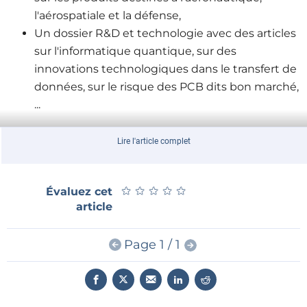
l'aérospatiale et la défense,
Un dossier R&D et technologie avec des articles
sur l'informatique quantique, sur des
innovations technologiques dans le transfert de
données, sur le risque des PCB dits bon marché,
...
Lire l'article complet
Télécharger votre exemplaire des maintenant sur
ECI
News
★
★
★
★
★
★
★
★
★
★
Évaluez cet
article
Page 1 / 1