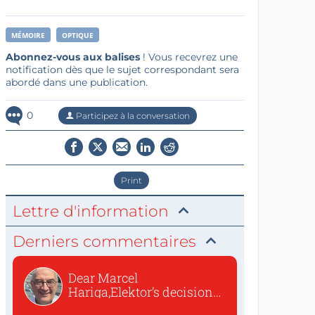
MÉMOIRE
OPTIQUE
Abonnez-vous aux balises
! Vous recevrez une
notification dès que le sujet correspondant sera
abordé dans une publication.
0
Participez à la conversation
Print
Lettre d'information
Derniers commentaires
Dear Marcel
Hariga,Elektor’s decision
to republish...