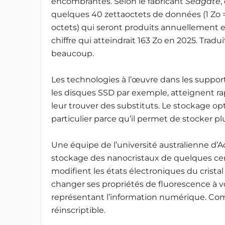
encombrantes. Selon le fabricant
Seagate
,
quelques 40 zettaoctets de données (1 Zo =
octets) qui seront produits annuellement 
chiffre qui atteindrait 163 Zo en 2025. Trad
beaucoup.
Les technologies à l’œuvre dans les support
les disques SSD par exemple, atteignent rap
leur trouver des substituts. Le stockage o
particulier parce qu’il permet de stocker pl
Une équipe de l’université australienne d’Ad
stockage des nanocristaux de quelques ce
modifient les états électroniques du crista
changer ses propriétés de fluorescence à vo
représentant l’information numérique. Com
réinscriptible.