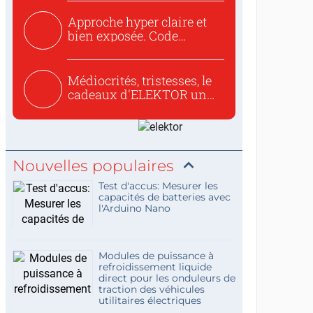
Approche hyper claire et
bien exposée. Code
concis...
Médiocrités, tristesses, le
cadeaux d'ELEKTOR un
c...
Nouvelles populaires
Test d'accus: Mesurer les
capacités de batteries avec
l'Arduino Nano
Modules de puissance à
refroidissement liquide
direct pour les onduleurs de
traction des véhicules
utilitaires électriques