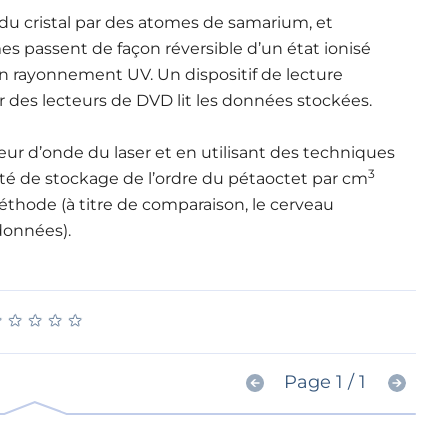
du cristal par des atomes de samarium, et
omes passent de façon réversible d’un état ionisé
un rayonnement UV. Un dispositif de lecture
r des lecteurs de DVD lit les données stockées.
eur d’onde du laser et en utilisant des techniques
3
té de stockage de l’ordre du pétaoctet par cm
éthode (à titre de comparaison, le cerveau
données).
★
★
★
★
★
★
★
★
★
★
Page 1 / 1