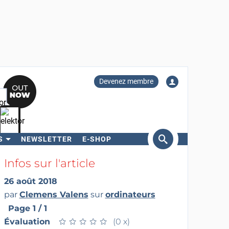
Devenez membre
S
NEWSLETTER
E-SHOP
ercher
Infos sur l'article
26 août 2018
par
Clemens Valens
sur
ordinateurs
Page 1 / 1
Évaluation
★
★
★
★
★
★
★
★
★
★
(0 x)