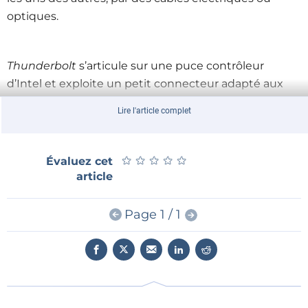
optiques.
Thunderbolt
s’articule sur une puce contrôleur
d’Intel et exploite un petit connecteur adapté aux
périphériques mobiles qui sera intégré à certains
Lire l'article complet
produits. Plusieurs entreprises ont déjà annoncé la
sortie de tels produits ou prévoient de la prendre en
charge sur de futurs produits.
★
★
★
★
★
★
★
★
★
★
Évaluez cet
L’interface est le fruit d’une collaboration technique
article
avec
Apple
et sera en premier lieu disponible sur la
nouvelle gamme d’ordinateurs portables
MacBook
Page 1 / 1
Pro
.