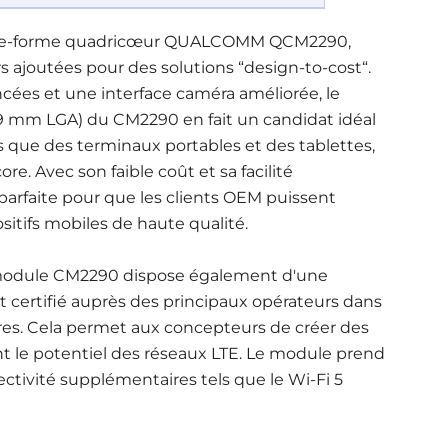
plate-forme quadricœur QUALCOMM QCM2290,
rs ajoutées pour des solutions “design-to-cost“.
ncées et une interface caméra améliorée, le
2,9 mm LGA) du CM2290 en fait un candidat idéal
ls que des terminaux portables et des tablettes,
e. Avec son faible coût et sa facilité
 parfaite pour que les clients OEM puissent
itifs mobiles de haute qualité.
e module CM2290 dispose également d'une
t certifié auprès des principaux opérateurs dans
res. Cela permet aux concepteurs de créer des
nt le potentiel des réseaux LTE. Le module prend
tivité supplémentaires tels que le Wi-Fi 5