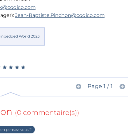
ix@codico.com
ager):
Jean-Baptiste.Pinchon@codico.com
★
★
★
★
★
★
★
★
★
★
Page 1 / 1
ion
(0 commentaire(s))
en pensez-vous ?