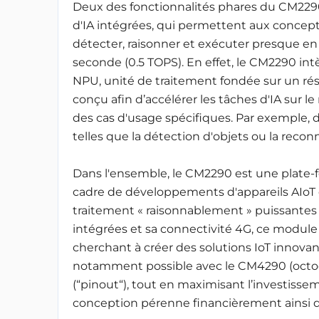
Deux des fonctionnalités phares du CM2290
d'IA intégrées, qui permettent aux concept
détecter, raisonner et exécuter presque en t
seconde (0.5 TOPS). En effet, le CM2290 i
NPU, unité de traitement fondée sur un ré
conçu afin d’accélérer les tâches d'IA sur 
des cas d'usage spécifiques. Par exemple,
telles que la détection d'objets ou la reconn
Dans l'ensemble, le CM2290 est une plate-
cadre de développements d'appareils AIoT 
traitement « raisonnablement » puissantes p
intégrées et sa connectivité 4G, ce module
cherchant à créer des solutions IoT innova
notamment possible avec le CM4290 (octoco
(“pinout“), tout en maximisant l’investisse
conception pérenne financièrement ainsi 