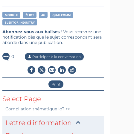
MODULE
IOT
4G
QUALCOMM
ELEKTOR INDUSTRY
Abonnez-vous aux balises
! Vous recevrez une
notification dès que le sujet correspondant sera
abordé dans une publication.
0
Participez à la conversation
Print
Select Page
Compilation thématique
IoT
>>
Lettre d'information