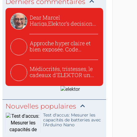
Derniers commentaires
Dear Marcel
Hariga,Elektor’s decision
to republish...
Approche hyper claire et
bien exposée. Code
concis...
Médiocrités, tristesses, le
cadeaux d'ELEKTOR un
c...
Nouvelles populaires
Test d'accus: Mesurer les
capacités de batteries avec
l'Arduino Nano