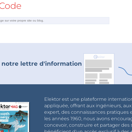
Code
 notre lettre d'information
Elektor est une plateforme internatio
appliquée, offrant aux ingénieurs, au
expert, des connaissances pratiques et
les années 1960, nous avons encou
concevoir, construire et partager de
bénéficient d'un accès exclusif à des 