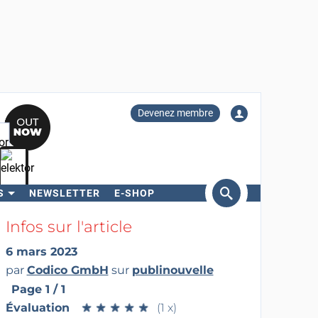
Devenez membre
S
NEWSLETTER
E-SHOP
ercher
Infos sur l'article
6 mars 2023
par
Codico GmbH
sur
publinouvelle
Page 1 / 1
Évaluation
★
★
★
★
★
★
★
★
★
★
(1 x)