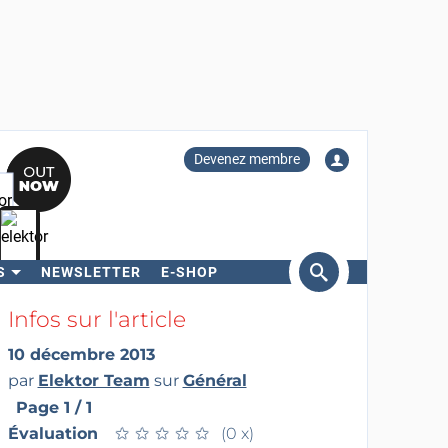
Devenez membre
S
NEWSLETTER
E-SHOP
ercher
Infos sur l'article
10 décembre 2013
par
Elektor Team
sur
Général
Page 1 / 1
Évaluation
★
★
★
★
★
★
★
★
★
★
(0 x)