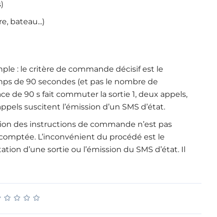
)
e, bateau...)
le : le critère de commande décisif est le
mps de 90 secondes (et pas le nombre de
ace de 90 s fait commuter la sortie 1, deux appels,
re appels suscitent l’émission d’un SMS d’état.
sion des instructions de commande n’est pas
t comptée. L’inconvénient du procédé est le
ion d’une sortie ou l’émission du SMS d’état. Il
★
★
★
★
★
★
★
★
★
★