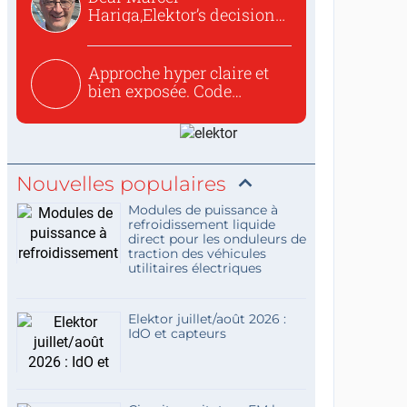
Hariga,Elektor’s decision
to republish...
Approche hyper claire et
bien exposée. Code
concis...
Nouvelles populaires
Modules de puissance à
refroidissement liquide
direct pour les onduleurs de
traction des véhicules
utilitaires électriques
Elektor juillet/août 2026 :
IdO et capteurs