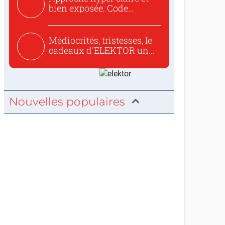
bien exposée. Code
concis...
Médiocrités, tristesses, le
cadeaux d'ELEKTOR un
c...
Nouvelles populaires