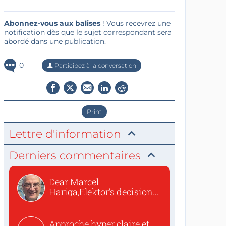
Abonnez-vous aux balises
! Vous recevrez une
notification dès que le sujet correspondant sera
abordé dans une publication.
0
Participez à la conversation
Print
Lettre d'information
Derniers commentaires
Dear Marcel
Hariga,Elektor’s decision
to republish...
Approche hyper claire et