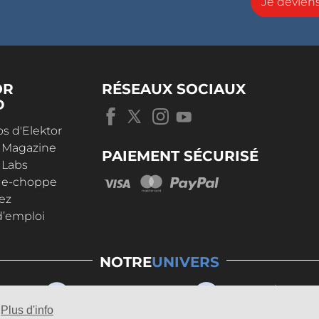
Je devie
OR
RÉSEAUX SOCIAUX
D
s d'Elektor
r Magazine
PAIEMENT SÉCURISÉ
 Labs
r e-choppe
ez
d’emploi
NOTRE
UNIVERS
Plus d'info