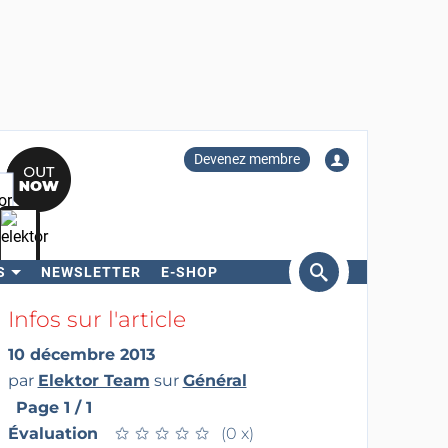
Devenez membre
S
NEWSLETTER
E-SHOP
ercher
Infos sur l'article
10 décembre 2013
par
Elektor Team
sur
Général
Page 1 / 1
Évaluation
★
★
★
★
★
★
★
★
★
★
(0 x)