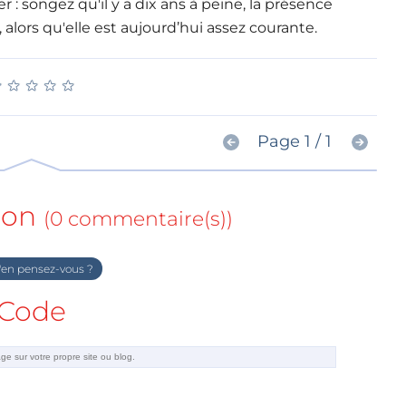
er : songez qu'il y a dix ans à peine, la présence
alors qu'elle est aujourd’hui assez courante.
★
★
★
★
★
★
★
★
★
★
Page 1 / 1
ion
(0 commentaire(s))
en pensez-vous ?
Code