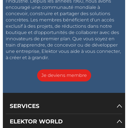
l'industrie. Depuis les années 1960, nous avons
EG
encouragé une communauté mondiale à
concevoir, construire et partager des solutions
concrètes. Les membres bénéficient d'un accès
exclusif à des projets, de réductions dans notre
Ce que vous présentez semble être le principe d'un
boutique et d'opportunités de collaborer avec des
couplage capacitif : brevet murata.
innovateurs de premier plan. Que vous soyez en
http://www.murata.com/products/wireless_power/use
train d'apprendre, de concevoir ou de développer
une entreprise, Elektor vous aide à vous connecter,
/index.html
à créer et à grandir.
J'ai étudié un peu ce système pour un projet de
transmission de puissance et de données sans
Je deviens membre
contact. Très intéressant pour le appareils mobiles
actuels.
MB
SERVICES
A propos de "Transmission d'énergie sans fil et
ELEKTOR WORLD
résonance de courant continu" ! Une information