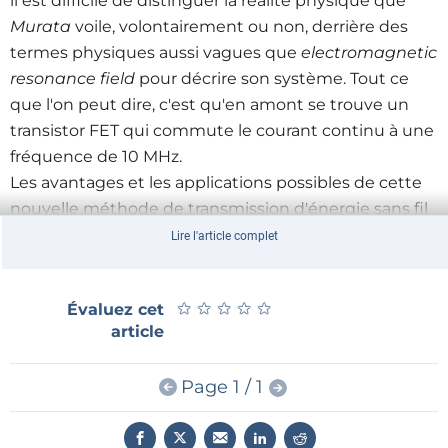
il est difficile de distinguer la réalité physique que
Murata
voile, volontairement ou non, derrière des
termes physiques aussi vagues que
electromagnetic
resonance field
pour décrire son système. Tout ce
que l'on peut dire, c'est qu'en amont se trouve un
transistor FET qui commute le courant continu à une
fréquence de 10 MHz.
Les avantages et les applications possibles de cette
nouvelle méthode de transmission d'énergie sans fil
sont plus clairs : petit, compact, léger, modulable,
Lire l'article complet
capable de transmettre l'énergie à plusieurs sources,
le système de
Murata
devrait trouver sa place dans
★
★
★
★
★
★
★
★
★
★
Évaluez cet
les appareils de faible puissance comme les
article
dispositifs mobiles.
Page 1 / 1
Si vous avez des lumières sur le sujet, n'hésitez pas à
nous en faire part
, nous les publierons ici.