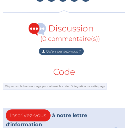
Vos contributions
Discussion
Cela ressemble fortement aux travaux de Nikolas
Tesla sur la transmission de l'énergie sans fil !
(0 commentaire(s))
FD
Qu'en pensez-vous ?
Voici les informations que j'ai pu trouver à ce sujet.
Code
J’espère que cela vous permettra d’approfondir ce
sujet très intéressant et peut être voir un jour ce
fameux montage dans elektor
http://www.freepatentsonline.com/y2013/0002048.ht
ml
http://www.freepatentsonline.com/20130002048.pdf
Inscrivez-vous
à notre lettre
GD
d'information