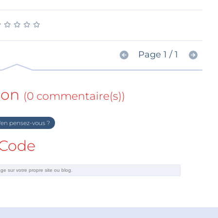
★
★
★
★
★
★
★
★
★
★
Page 1 / 1
ion
(0 commentaire(s))
en pensez-vous ?
Code