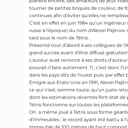
planète entière, des amateurs de jeux vidé
tourner de petites briques de couleur, de 
continues afin d’éviter qu’elles ne remplisse
C’est en effet en juin 1984 qu’un ingénieur 
russe à l’époque) du nom d'Alexeï Pajitnov 
tard sous le nom de
Tétris
.
Présenté tout d’abord à ses collègues de l’A
grand succès avant d’être diffusé gratuiteme
L'auteur avait renoncé à ses droits d’auteur
pouvait-il faire autrement ?) ; c’est donc l’
dans les pays dits de l’ouest puis, par effe
Émigré aux Etats-Unis en 1991, Alexeï Pajitn
ce qui n’est, somme toute, qu’un juste ret
dont les estimations récentes font état de 
Tétris fonctionne sur toutes les plateforme
On a même joué à Tetris sous forme géante
d’immeubles ; le record ayant été battu à l
immeuble de 100 mètres de haut comportan