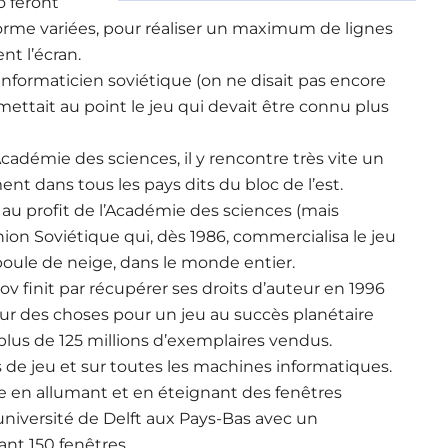
o feront
forme variées, pour réaliser un maximum de lignes
nt l’écran.
informaticien soviétique (on ne disait pas encore
mettait au point le jeu qui devait être connu plus
cadémie des sciences, il y rencontre très vite un
nt dans tous les pays dits du bloc de l’est.
 au profit de l’Académie des sciences (mais
Union Soviétique qui, dès 1986, commercialisa le jeu
t boule de neige, dans le monde entier.
ov finit par récupérer ses droits d’auteur en 1996
our des choses pour un jeu au succès planétaire
plus de 125 millions d’exemplaires vendus.
s de jeu et sur toutes les machines informatiques.
 en allumant et en éteignant des fenêtres
’université de Delft aux Pays-Bas avec un
t 150 fenêtres.