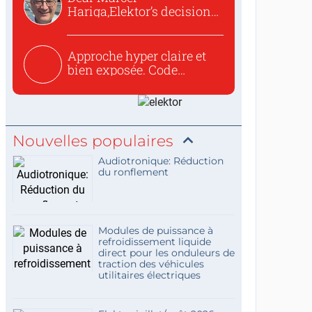
Hariga,Elektor’s decision
to republish...
Approche hyper claire et
bien exposée. Code
concis...
Nouvelles populaires
Audiotronique: Réduction
du ronflement
Modules de puissance à
refroidissement liquide
direct pour les onduleurs de
traction des véhicules
utilitaires électriques