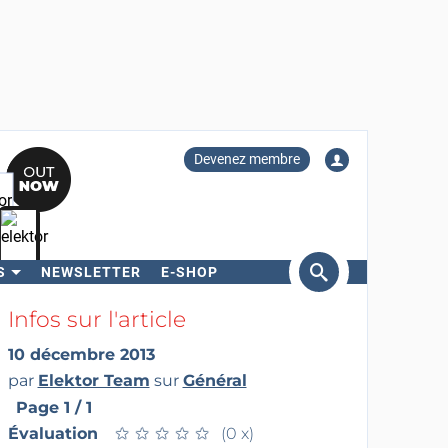
Devenez membre
S
NEWSLETTER
E-SHOP
ercher
Infos sur l'article
10 décembre 2013
par
Elektor Team
sur
Général
Page 1 / 1
Évaluation
★
★
★
★
★
★
★
★
★
★
(0 x)