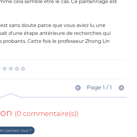
 comme cela semble être le cas. Ce parrainnage est
c'est sans doute parce que vous aviez lu une
issait d'une étape antérieure de recherches qui
s probants. Cette fois le professeur Zhong Lin
★
★
★
★
★
★
★
★
★
★
Page 1 / 1
ion
(0 commentaire(s))
en pensez-vous ?