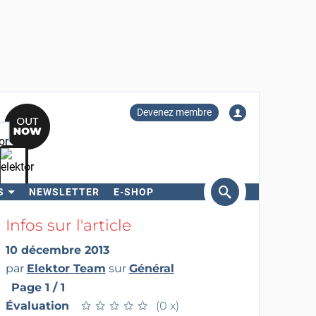
Devenez membre
S
NEWSLETTER
E-SHOP
ercher
Infos sur l'article
10 décembre 2013
par
Elektor Team
sur
Général
Page 1 / 1
Évaluation
★
★
★
★
★
★
★
★
★
★
(0 x)