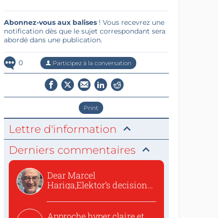
Abonnez-vous aux balises
! Vous recevrez une
notification dès que le sujet correspondant sera
abordé dans une publication.
0
Participez à la conversation
Print
Lettre d'information
Derniers commentaires
Dear Marcel
Hariga,Elektor’s decision
to republish...
Approche hyper claire et