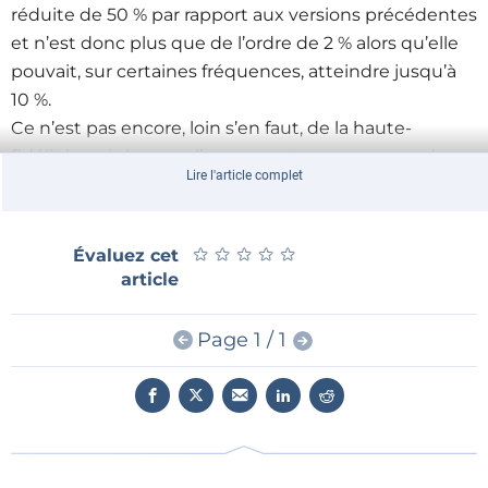
réduite de 50 % par rapport aux versions précédentes
et n’est donc plus que de l’ordre de 2 % alors qu’elle
pouvait, sur certaines fréquences, atteindre jusqu’à
10 %.
Ce n’est pas encore, loin s’en faut, de la haute-
fidélité, mais lorsque l’on ne peut pas se passer de ce
Lire l'article complet
type de haut-parleur, cela permet au moins de
bénéficier d’une meilleure qualité de reproduction
de la voix.
★
★
★
★
★
★
★
★
★
★
Évaluez cet
article
Page 1 / 1