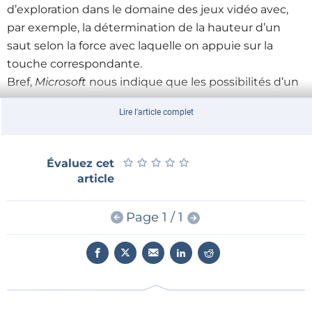
d’exploration dans le domaine des jeux vidéo avec,
par exemple, la détermination de la hauteur d’un
saut selon la force avec laquelle on appuie sur la
touche correspondante.
Bref,
Microsoft
nous indique que les possibilités d’un
tel clavier sont illimitées mais semble tout de même
Lire l'article complet
à cours d’imagination que des étudiants seront
invités à explorer lors du prochain «
Student
Innovation Contest
», toujours au Canada, avec à la
★
★
★
★
★
★
★
★
★
★
Évaluez cet
clé un prix de 2000 dollars (environ 1400 euros) pour
article
l’application la plus utile.
Page 1 / 1