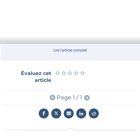
Lire l'article complet
★
★
★
★
★
★
★
★
★
★
Évaluez cet
article
Page 1 / 1