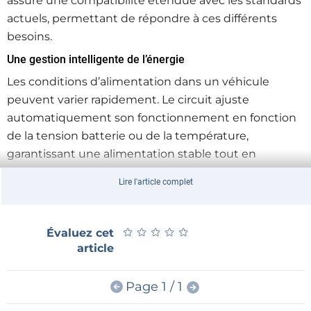
assure une compatibilité étendue avec les standards
actuels, permettant de répondre à ces différents
besoins.
Une gestion intelligente de l’énergie
Les conditions d’alimentation dans un véhicule
peuvent varier rapidement. Le circuit ajuste
automatiquement son fonctionnement en fonction
de la tension batterie ou de la température,
garantissant une alimentation stable tout en
protégeant le système.
Lire l'article complet
La sécurité au cœur de la conception
Dans l’environnement automobile, la sécurité est
★
★
★
★
★
★
★
★
★
★
Évaluez cet
essentielle. Les protections intégrées assurent la
article
continuité du fonctionnement même en cas de
défaut, limitant les risques pour les équipements et
Page 1 / 1
les utilisateurs.