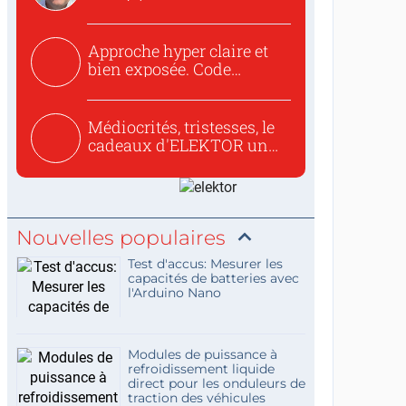
to republish...
Approche hyper claire et
bien exposée. Code
concis...
Médiocrités, tristesses, le
cadeaux d'ELEKTOR un
c...
Nouvelles populaires
Test d'accus: Mesurer les
capacités de batteries avec
l'Arduino Nano
Modules de puissance à
refroidissement liquide
direct pour les onduleurs de
traction des véhicules