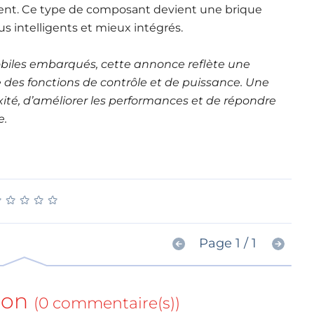
ent. Ce type de composant devient une brique
s intelligents et mieux intégrés.
obiles embarqués, cette annonce reflète une
 des fonctions de contrôle et de puissance. Une
ité, d’améliorer les performances et de répondre
e.
★
★
★
★
★
★
★
★
★
★
Page 1 / 1
ion
(0 commentaire(s))