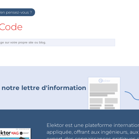
en pensez-vous ?
Code
 notre lettre d'information
Elektor est une plateforme internatio
appliquée, offrant aux ingénieurs, au
expert, des connaissances pratiques et