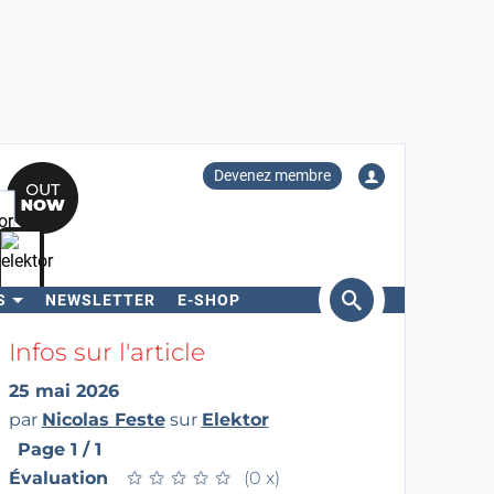
Devenez membre
S
NEWSLETTER
E-SHOP
ercher
Infos sur l'article
25 mai 2026
par
Nicolas Feste
sur
Elektor
Page 1 / 1
Évaluation
★
★
★
★
★
★
★
★
★
★
(0 x)