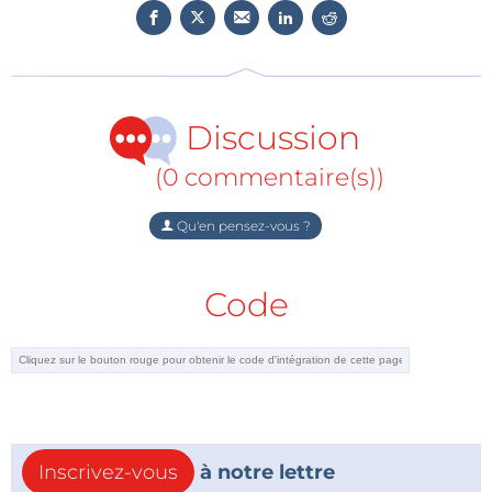
Cette densité élevée simplifie la topologie du
système et améliore la fiabilité en réduisant le
nombre d’interconnexions.
Dans des architectures empilées, cela permet de
concevoir des systèmes plus compacts tout en
Discussion
maintenant une précision élevée.
(0 commentaire(s))
Améliorer les algorithmes de gestion de batterie
Les données issues de la SIE enrichissent
Qu'en pensez-vous ?
considérablement les algorithmes de calcul de l’état
de charge et de l’état de santé. En combinant ces
Code
informations avec des mesures de tension précises, il
devient possible d’ajuster plus finement les
stratégies de charge, de décharge et d’équilibrage.
Cette amélioration contribue à prolonger la durée de
vie des batteries tout en optimisant leurs
performances.
Inscrivez-vous
à notre lettre
Répondre aux contraintes des systèmes modernes