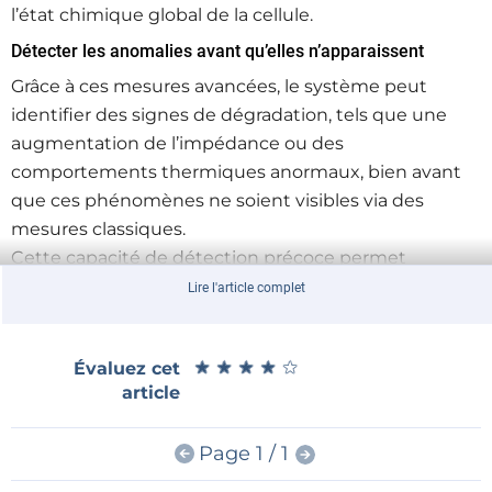
l’état chimique global de la cellule.
Détecter les anomalies avant qu’elles n’apparaissent
Grâce à ces mesures avancées, le système peut
identifier des signes de dégradation, tels que une
augmentation de l’impédance ou des
comportements thermiques anormaux, bien avant
que ces phénomènes ne soient visibles via des
mesures classiques.
Cette capacité de détection précoce permet
d’anticiper les risques de défaillance, notamment
Lire l'article complet
dans des scénarios critiques comme les surchauffes
ou les emballements thermiques.
★
★
★
★
★
★
★
★
★
★
Évaluez cet
Optimiser la gestion des packs haute tension
article
Avec une capacité de 26 cellules par dispositif, le
BQ79826Z‑Q1 réduit le nombre de circuits
Page 1 / 1
nécessaires pour couvrir un pack batterie complet.