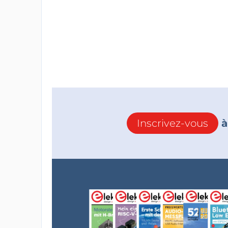
Inscrivez-vous
à