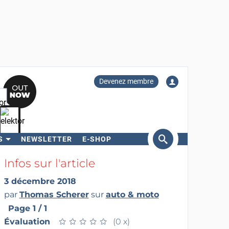
Devenez membre
S
NEWSLETTER
E-SHOP
ercher
Infos sur l'article
3 décembre 2018
par
Thomas Scherer
sur
auto & moto
Page 1 / 1
Évaluation
★
★
★
★
★
★
★
★
★
★
(0 x)