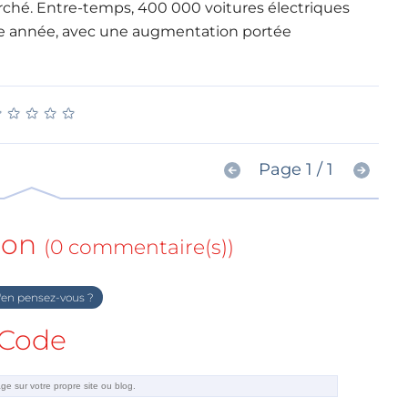
arché. Entre-temps, 400 000 voitures électriques
ue année, avec une augmentation portée
★
★
★
★
★
★
★
★
★
★
Page 1 / 1
ion
(0 commentaire(s))
en pensez-vous ?
Code