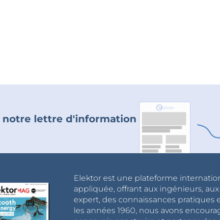
 notre lettre d'information
Elektor est une plateforme internatio
appliquée, offrant aux ingénieurs, au
expert, des connaissances pratiques et
les années 1960, nous avons encou