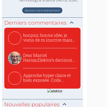
Technology & Science (WoTS) 2026
staat de World of Electronics volledi
Ajoutez votre événement
Derniers commentaires
bonjour, bonne idée, je
viens de m inscrire mais
o...
Dear Marcel
Hariga,Elektor’s decision
to republish...
Approche hyper claire et
bien exposée. Code
concis...
Nouvelles populaires