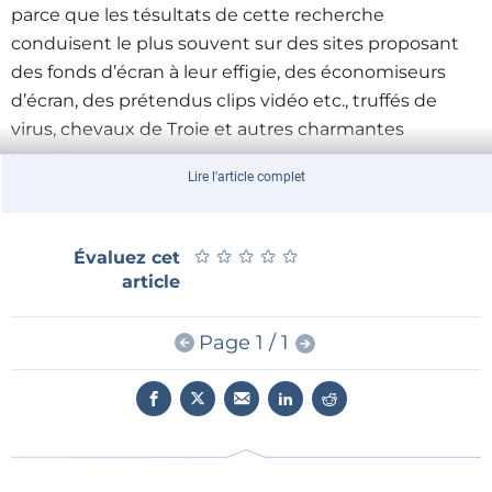
parce que les tésultats de cette recherche
conduisent le plus souvent sur des sites proposant
des fonds d’écran à leur effigie, des économiseurs
d’écran, des prétendus clips vidéo etc., truffés de
virus, chevaux de Troie et autres charmantes
bestioles.
Lire l'article complet
On y apprend ainsi qu’au hit parade 2009, Jessica Biel
figure en tête, suivie par Beyoncé, Jennifer Aniston,
Tom Brady et ainsi de suite. Si ces noms de vous
★
★
★
★
★
★
★
★
★
★
Évaluez cet
disent rien, inutile d'aller voir, vous reviendriez déçu.
article
Aucun artiste français ne figure parmi les quinze
premiers !
Page 1 / 1
Si l’on oublie son caractère volontairement amusant,
le classement établi par
McAfee
est tout de même
préoccupant. En effet, nombre de jeunes internautes
peuvent être amenés sur de tels sites simplement