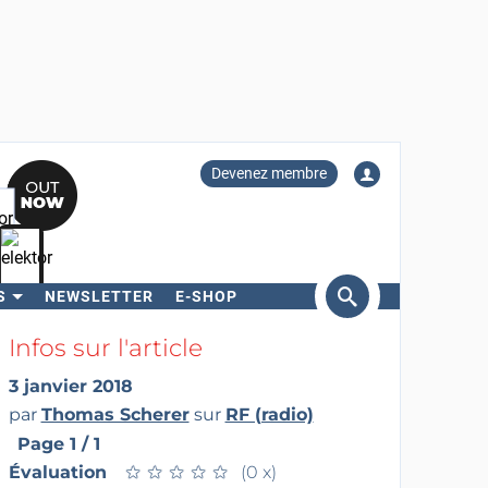
Devenez membre
S
NEWSLETTER
E-SHOP
ercher
Infos sur l'article
3 janvier 2018
par
Thomas Scherer
sur
RF (radio)
Page 1 / 1
Évaluation
★
★
★
★
★
★
★
★
★
★
(0 x)