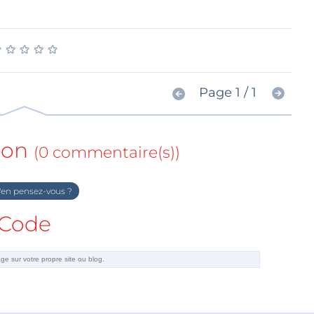
★
★
★
★
★
★
★
★
★
★
Page 1 / 1
ion
(0 commentaire(s))
en pensez-vous ?
Code