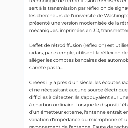
technologie de rétrodiffusion (
backscatter
sert à la transmission par réflexion de sign
les chercheurs de l’université de Washingto
présenté une version modernisée de la rétr
mécaniques, imprimées en 3D, transmetten
L’effet de rétrodiffusion (réflexion) est uti
radars, par exemple, utilisent la réflexion
alléger les comptes bancaires des automobil
s’arrête pas là...
Créées il y a près d’un siècle, les écoutes ra
ci ne nécessitant aucune source électriqu
difficiles à détecter. Ils s'appuyaient sur 
à charbon ordinaire. Lorsque le dispositif 
d’un émetteur externe, l'antenne entrait 
variation d'impédance du microphone et u
rayonnement de l'antenne. Faute de technolo