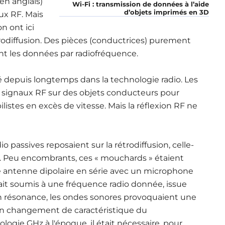
en anglais)
Wi-Fi : transmission de données à l’aide
d’objets imprimés en 3D
aux RF. Mais
n ont ici
odiffusion. Des pièces (conductrices) purement
t les données par radiofréquence.
lisé depuis longtemps dans la technologie radio. Les
 de signaux RF sur des objets conducteurs pour
istes en excès de vitesse. Mais la réflexion RF ne
dio passives reposaient sur la rétrodiffusion, celle-
e. Peu encombrants, ces « mouchards » étaient
une antenne dipolaire en série avec un microphone
était soumis à une fréquence radio donnée, issue
en résonance, les ondes sonores provoquaient une
n changement de caractéristique du
gie GHz à l'époque, il était nécessaire, pour