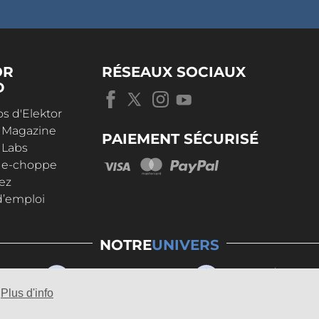
OR
RÉSEAUX SOCIAUX
D
s d'Elektor
r Magazine
PAIEMENT SÉCURISÉ
 Labs
r e-choppe
ez
d’emploi
NOTRE
UNIVERS
Plus d'info