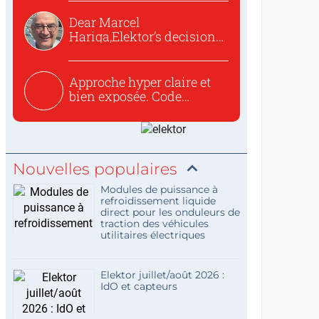
Dear Marcel
Hariga,Elektor’s decision
to republish...
Approche hyper claire et
bien exposée. Code
concis...
Nouvelles populaires
Modules de puissance à
refroidissement liquide
direct pour les onduleurs de
traction des véhicules
utilitaires électriques
Elektor juillet/août 2026 :
IdO et capteurs