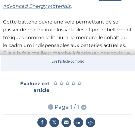
Advanced Energy Materials
.
Cette batterie ouvre une voie permettant de se
passer de matériaux plus volatiles et potentiellement
toxiques comme le lithium, le mercure, le cobalt ou
le cadmium indispensables aux batteries actuelles.
Elle à la fois meilleur marché à fabriquer, non toxique,
légère et plus stable, trois qualités auxquelles
Lire l'article complet
personne ne restera insensible.
★
★
★
★
★
★
★
★
★
★
Évaluez cet
Le matériau innovant de cette batterie conserverait
article
ses propriétés en usage quotidien, mais il reste à
augmenter le nombre de cycles de charge-décharge
Page 1 / 1
toléré sans perte de capacité, actuellement de l'ordre
de 200 cycles.
Pour être viable sur le marché, la capacité cette